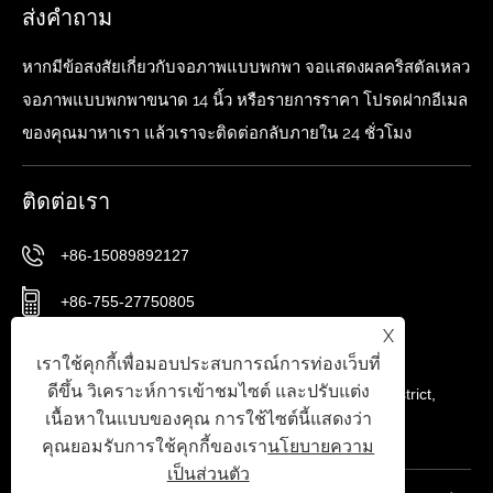
ส่งคำถาม
หากมีข้อสงสัยเกี่ยวกับจอภาพแบบพกพา จอแสดงผลคริสตัลเหลว
จอภาพแบบพกพาขนาด 14 นิ้ว หรือรายการราคา โปรดฝากอีเมล
ของคุณมาหาเรา แล้วเราจะติดต่อกลับภายใน 24 ชั่วโมง
ติดต่อเรา
+86-15089892127
+86-755-27750805
X
sxl@szsxkjkg.com
เราใช้คุกกี้เพื่อมอบประสบการณ์การท่องเว็บที่
ดีขึ้น วิเคราะห์การเข้าชมไซต์ และปรับแต่ง
No.56 Gushu 1st Road, Xixiang Street, Baoan District,
เนื้อหาในแบบของคุณ การใช้ไซต์นี้แสดงว่า
เมืองเซินเจิ้น, มณฑลกวางตุ้ง, จีน
คุณยอมรับการใช้คุกกี้ของเรา
นโยบายความ
เป็นส่วนตัว